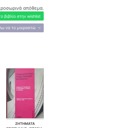
προσωρινά απόθεμα.
 βιβλίο στην wishlist
λω να το μοιραστώ
ΖΗΤΗΜΑΤΑ