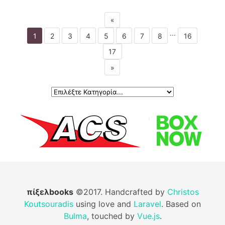
«
...
1
2
3
4
5
6
7
8
16
17
»
πίξελbooks
©2017. Handcrafted by
Christos
Koutsouradis
using love and
Laravel
. Based on
Bulma
, touched by
Vue.js
.