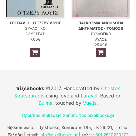
ΣΠΕΣΙΑΛ, 1 - Ο ΤΖΕΡΥ ΛΟΥΙΣ
ΠΑΓΚΟΣΜΙΑ ΑΝΘΟΛΟΓΙΑ
ΣΥΛΛΟΓΙΚΟ
ΔΙΗΓΗΜΑΤΟΣ - ΤΟΜΟΣ Β
ΟΔΥΣΣΕΑΣ
ΣΥΛΛΟΓΙΚΟ
7.00€
ΑΥΛΟΣ
25.00€
πίξελbooks
©2017. Handcrafted by
Christos
Koutsouradis
using love and
Laravel
. Based on
Bulma
, touched by
Vue.js
.
Όροι/προϋποθέσεις Χρήσης του pixelbooks.gr
Βιβλιοπωλείο Πίξελbooks, Κανακάρη 185, ΤΚ 26221, Πάτρα,
Ελλάδα | email:
info@pixelbooks.gr
| τηλ:
(+30) 2610220272