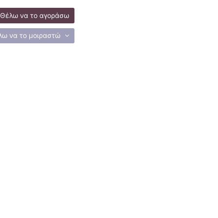
Θέλω να το αγοράσω
λω να το μοιραστώ