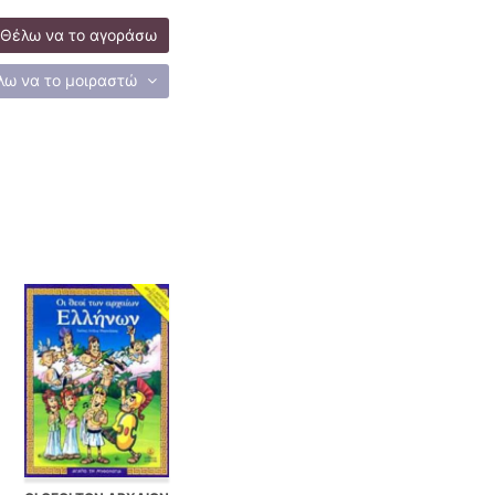
Θέλω να το αγοράσω
λω να το μοιραστώ