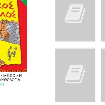
- ΜΕ CD - Η
ΜΥΘΟΛΟΓΙΑ
ΡΗ