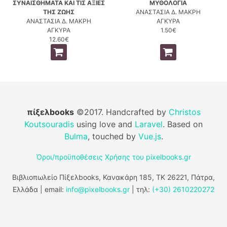
ΣΥΝΑΙΣΘΗΜΑΤΑ ΚΑΙ ΤΙΣ ΑΞΙΕΣ
ΜΥΘΟΛΟΓΙΑ
ΤΗΣ ΖΩΗΣ
ΑΝΑΣΤΑΣΙΑ Δ. ΜΑΚΡΗ
ΑΝΑΣΤΑΣΙΑ Δ. ΜΑΚΡΗ
ΑΓΚΥΡΑ
ΑΓΚΥΡΑ
1.50€
12.60€
πίξελbooks
©2017. Handcrafted by
Christos
Koutsouradis
using love and
Laravel
. Based on
Bulma
, touched by
Vue.js
.
Όροι/προϋποθέσεις Χρήσης του pixelbooks.gr
Βιβλιοπωλείο Πίξελbooks, Κανακάρη 185, ΤΚ 26221, Πάτρα,
Ελλάδα | email:
info@pixelbooks.gr
| τηλ:
(+30) 2610220272