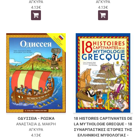
ΑΓΚΥΡΑ
ΑΓΚΥΡΑ
4.13€
4.13€
ΟΔΥΣΣΕΙΑ - ΡΩΣΙΚΑ
18 HISTOIRES CAPTIVANTES DE
ΑΝΑΣΤΑΣΙΑ Δ. ΜΑΚΡΗ
LA MYTHOLOGIE GRECQUE - 18
ΑΓΚΥΡΑ
ΣΥΝΑΡΠΑΣΤΙΚΕΣ ΙΣΤΟΡΙΕΣ ΤΗΣ
4.13€
ΕΛΛΗΝΙΚΗΣ ΜΥΘΟΛΟΓΙΑΣ -