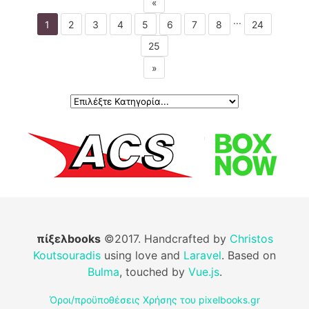
«
...
1
2
3
4
5
6
7
8
24
25
»
πίξελbooks
©2017. Handcrafted by
Christos
Koutsouradis
using love and
Laravel
. Based on
Bulma
, touched by
Vue.js
.
Όροι/προϋποθέσεις Χρήσης του pixelbooks.gr