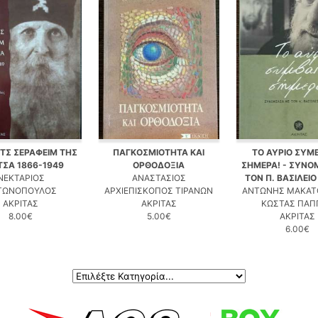
ΕΤΣ ΣΕΡΑΦΕΙΜ ΤΗΣ
ΠΑΓΚΟΣΜΙΟΤΗΤΑ ΚΑΙ
ΤΟ ΑΥΡΙΟ ΣΥΜΒ
ΤΣΑ 1866-1949
ΟΡΘΟΔΟΞΙΑ
ΣΗΜΕΡΑ! - ΣΥΝΟΜ
ΝΕΚΤΑΡΙΟΣ
ΑΝΑΣΤΑΣΙΟΣ
ΤΟΝ Π. ΒΑΣΙΛΕΙ
ΤΩΝΟΠΟΥΛΟΣ
ΑΡΧΙΕΠΙΣΚΟΠΟΣ ΤΙΡΑΝΩΝ
ΑΝΤΩΝΗΣ ΜΑΚΑΤ
ΑΚΡΙΤΑΣ
ΑΚΡΙΤΑΣ
ΚΩΣΤΑΣ ΠΑΠ
8.00€
5.00€
ΑΚΡΙΤΑΣ
6.00€