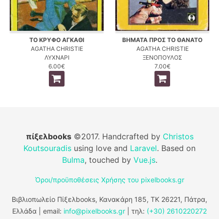
ΤΟ ΚΡΥΦΟ ΑΓΚΑΘΙ
ΒΗΜΑΤΑ ΠΡΟΣ ΤΟ ΘΑΝΑΤΟ
AGATHA CHRISTIE
AGATHA CHRISTIE
ΛΥΧΝΑΡΙ
ΞΕΝΟΠΟΥΛΟΣ
6.00€
7.00€
πίξελbooks
©2017. Handcrafted by
Christos
Koutsouradis
using love and
Laravel
. Based on
Bulma
, touched by
Vue.js
.
Όροι/προϋποθέσεις Χρήσης του pixelbooks.gr
Βιβλιοπωλείο Πίξελbooks, Κανακάρη 185, ΤΚ 26221, Πάτρα,
Ελλάδα | email:
info@pixelbooks.gr
| τηλ:
(+30) 2610220272