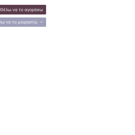
Θέλω να το αγοράσω
λω να το μοιραστώ