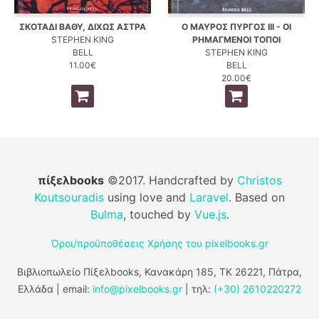
ΣΚΟΤΑΔΙ ΒΑΘΥ, ΔΙΧΩΣ ΑΣΤΡΑ
Ο ΜΑΥΡΟΣ ΠΥΡΓΟΣ III - ΟΙ
STEPHEN KING
ΡΗΜΑΓΜΕΝΟΙ ΤΟΠΟΙ
BELL
STEPHEN KING
11.00€
BELL
20.00€
πίξελbooks
©2017. Handcrafted by
Christos
Koutsouradis
using love and
Laravel
. Based on
Bulma
, touched by
Vue.js
.
Όροι/προϋποθέσεις Χρήσης του pixelbooks.gr
Βιβλιοπωλείο Πίξελbooks, Κανακάρη 185, ΤΚ 26221, Πάτρα,
Ελλάδα | email:
info@pixelbooks.gr
| τηλ:
(+30) 2610220272