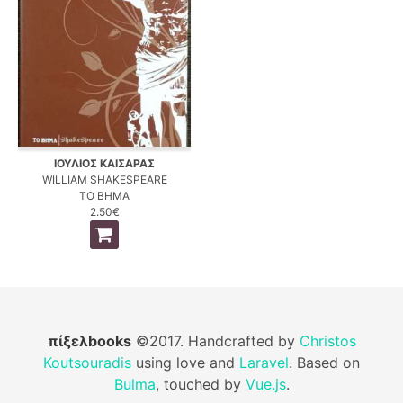
ΙΟΥΛΙΟΣ ΚΑΙΣΑΡΑΣ
WILLIAM SHAKESPEARE
ΤΟ ΒΗΜΑ
2.50€
πίξελbooks
©2017. Handcrafted by
Christos
Koutsouradis
using love and
Laravel
. Based on
Bulma
, touched by
Vue.js
.