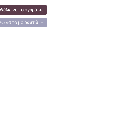
Θέλω να το αγοράσω
λω να το μοιραστώ