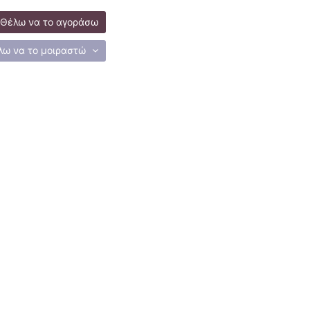
Θέλω να το αγοράσω
λω να το μοιραστώ