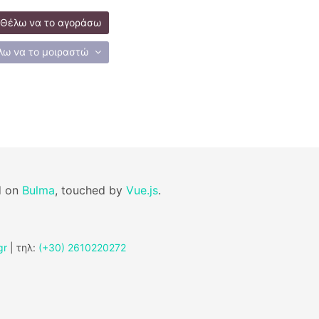
Θέλω να το αγοράσω
λω να το μοιραστώ
d on
Bulma
, touched by
Vue.js
.
gr
| τηλ:
(+30) 2610220272