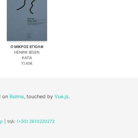
Ο ΜΙΚΡΟΣ ΕΓΙΟΛΦ
HENRIK IBSEN
ΚΑΠΑ
11.45€
d on
Bulma
, touched by
Vue.js
.
gr
| τηλ:
(+30) 2610220272