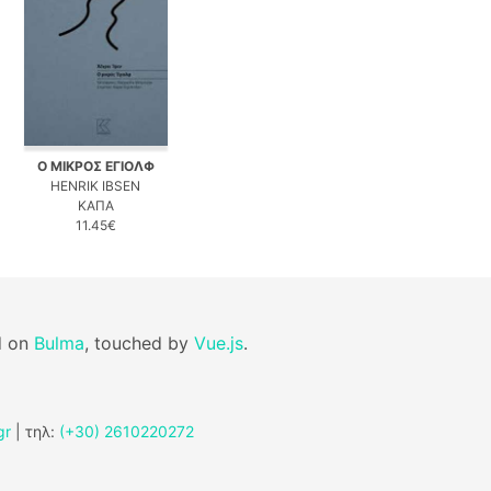
Ο ΜΙΚΡΟΣ ΕΓΙΟΛΦ
HENRIK IBSEN
ΚΑΠΑ
11.45€
d on
Bulma
, touched by
Vue.js
.
gr
| τηλ:
(+30) 2610220272