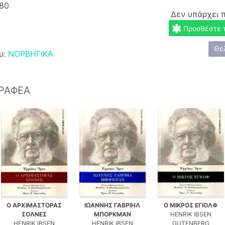
80
Δεν υπάρχει 
Προσθέστε το
Θέ
υ:
ΝΟΡΒΗΓΙΚΑ
ΓΡΑΦΕΑ
Ο ΑΡΧΙΜΑΣΤΟΡΑΣ
ΙΩΑΝΝΗΣ ΓΑΒΡΙΗΛ
Ο ΜΙΚΡΟΣ ΕΓΙΟΛΦ
ΣΟΛΝΕΣ
ΜΠΟΡΚΜΑΝ
HENRIK IBSEN
HENRIK IBSEN
HENRIK IBSEN
GUTENBERG