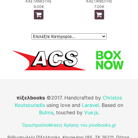
ΚΑΣΤΑΝΙΩΤΗΣ
ΚΑΣΤΑΝΙΩΤΗΣ
9.00€
7.00€
πίξελbooks
©2017. Handcrafted by
Christos
Koutsouradis
using love and
Laravel
. Based on
Bulma
, touched by
Vue.js
.
Όροι/προϋποθέσεις Χρήσης του pixelbooks.gr
Βιβλιοπωλείο Πίξελbooks, Κανακάρη 185, ΤΚ 26221, Πάτρα,