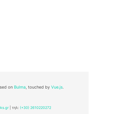
ased on
Bulma
, touched by
Vue.js
.
ks.gr
| τηλ:
(+30) 2610220272