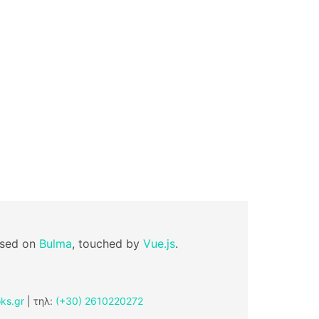
ased on
Bulma
, touched by
Vue.js
.
ks.gr
| τηλ:
(+30) 2610220272