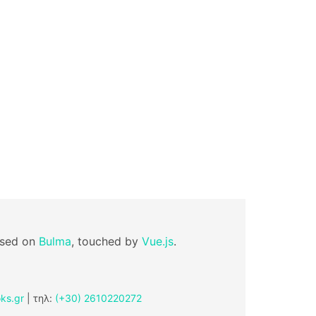
ased on
Bulma
, touched by
Vue.js
.
ks.gr
| τηλ:
(+30) 2610220272