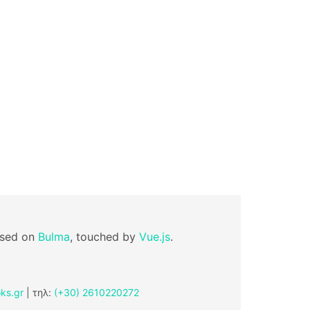
ased on
Bulma
, touched by
Vue.js
.
ks.gr
| τηλ:
(+30) 2610220272