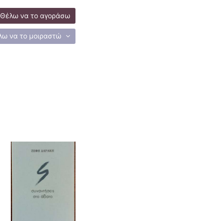
Θέλω να το αγοράσω
λω να το μοιραστώ