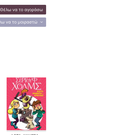
Θέλω να το αγοράσω
λω να το μοιραστώ