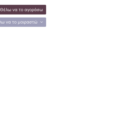
Θέλω να το αγοράσω
λω να το μοιραστώ