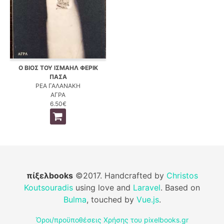
Ο ΒΙΟΣ ΤΟΥ ΙΣΜΑΗΛ ΦΕΡΙΚ
ΠΑΣΑ
ΡΕΑ ΓΑΛΑΝΑΚΗ
ΑΓΡΑ
6.50€
πίξελbooks
©2017. Handcrafted by
Christos
Koutsouradis
using love and
Laravel
. Based on
Bulma
, touched by
Vue.js
.
Όροι/προϋποθέσεις Χρήσης του pixelbooks.gr