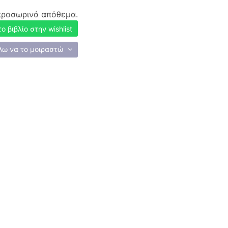
προσωρινά απόθεμα.
 βιβλίο στην wishlist
λω να το μοιραστώ