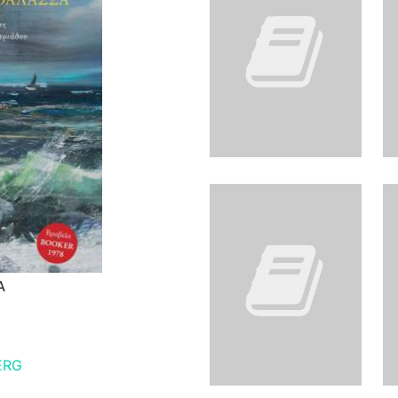
Α
ERG