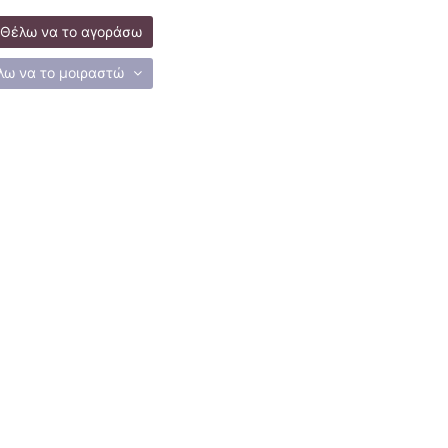
Θέλω να το αγοράσω
λω να το μοιραστώ