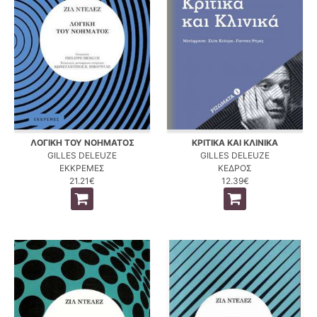
ΛΟΓΙΚΗ ΤΟΥ ΝΟΗΜΑΤΟΣ
ΚΡΙΤΙΚΑ ΚΑΙ ΚΛΙΝΙΚΑ
GILLES DELEUZE
GILLES DELEUZE
ΕΚΚΡΕΜΕΣ
ΚΕΔΡΟΣ
21.21€
12.39€