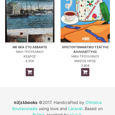
ΜΕ ΘΕΑ ΣΤΟ ΛΕΒΑΝΤΕ
ΧΡΙΣΤΟΥΓΕΝΝΙΑΤΙΚΟ ΤΣΑΪ ΤΗΣ
ΝΙΚΗ ΤΡΟΥΛΛΙΝΟΥ
ΑΛΛΗΛΕΓΓΥΗΣ
ΚΕΔΡΟΣ
ΝΙΚΗ ΤΡΟΥΛΛΙΝΟΥ
4.50€
ΜΙΚΡΟΣ ΗΡΩΣ
2.80€
πίξελbooks
©2017. Handcrafted by
Christos
Koutsouradis
using love and
Laravel
. Based on
Bulma
, touched by
Vue.js
.