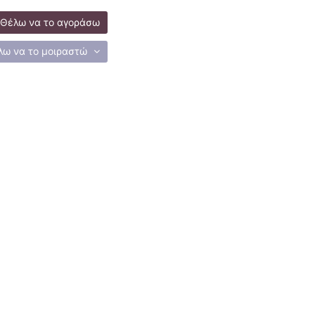
Θέλω να το αγοράσω
λω να το μοιραστώ