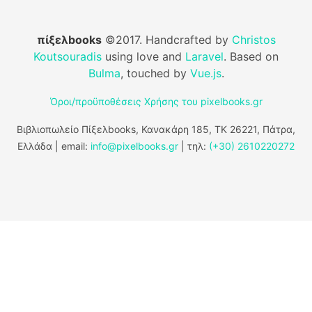
πίξελbooks
©2017. Handcrafted by
Christos
Koutsouradis
using love and
Laravel
. Based on
Bulma
, touched by
Vue.js
.
Όροι/προϋποθέσεις Χρήσης του pixelbooks.gr
Βιβλιοπωλείο Πίξελbooks, Κανακάρη 185, ΤΚ 26221, Πάτρα,
Ελλάδα | email:
info@pixelbooks.gr
| τηλ:
(+30) 2610220272