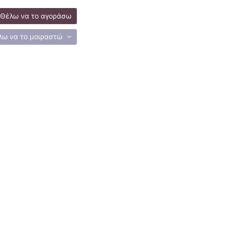
Θέλω να το αγοράσω
λω να το μοιραστώ