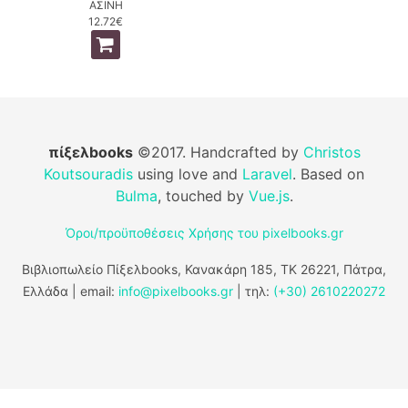
ΑΣΙΝΗ
12.72€
πίξελbooks
©2017. Handcrafted by
Christos
Koutsouradis
using love and
Laravel
. Based on
Bulma
, touched by
Vue.js
.
Όροι/προϋποθέσεις Χρήσης του pixelbooks.gr
Βιβλιοπωλείο Πίξελbooks, Κανακάρη 185, ΤΚ 26221, Πάτρα,
Ελλάδα | email:
info@pixelbooks.gr
| τηλ:
(+30) 2610220272