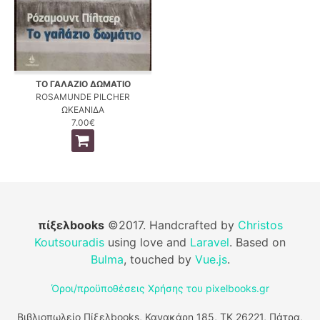
ΤΟ ΓΑΛΑΖΙΟ ΔΩΜΑΤΙΟ
ROSAMUNDE PILCHER
ΩΚΕΑΝΙΔΑ
7.00€
πίξελbooks
©2017. Handcrafted by
Christos
Koutsouradis
using love and
Laravel
. Based on
Bulma
, touched by
Vue.js
.
Όροι/προϋποθέσεις Χρήσης του pixelbooks.gr
Βιβλιοπωλείο Πίξελbooks, Κανακάρη 185, ΤΚ 26221, Πάτρα,