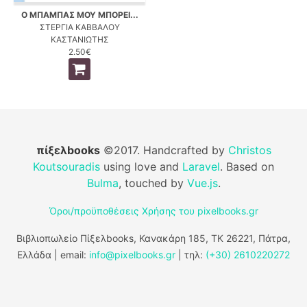
Ο ΜΠΑΜΠΑΣ ΜΟΥ ΜΠΟΡΕΙ...
ΣΤΕΡΓΙΑ ΚΑΒΒΑΛΟΥ
ΚΑΣΤΑΝΙΩΤΗΣ
2.50€
πίξελbooks
©2017. Handcrafted by
Christos
Koutsouradis
using love and
Laravel
. Based on
Bulma
, touched by
Vue.js
.
Όροι/προϋποθέσεις Χρήσης του pixelbooks.gr
Βιβλιοπωλείο Πίξελbooks, Κανακάρη 185, ΤΚ 26221, Πάτρα,
Ελλάδα | email:
info@pixelbooks.gr
| τηλ:
(+30) 2610220272