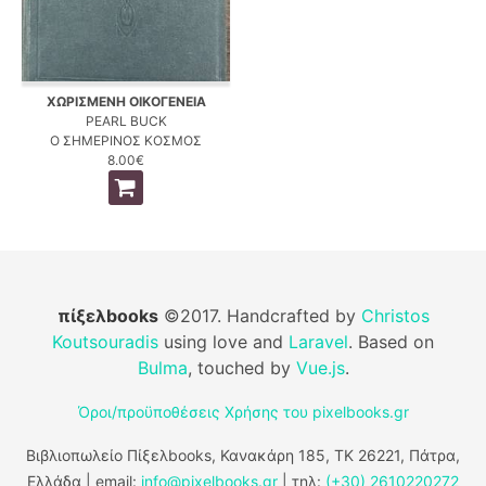
ΧΩΡΙΣΜΕΝΗ ΟΙΚΟΓΕΝΕΙΑ
PEARL BUCK
Ο ΣΗΜΕΡΙΝΟΣ ΚΟΣΜΟΣ
8.00€
πίξελbooks
©2017. Handcrafted by
Christos
Koutsouradis
using love and
Laravel
. Based on
Bulma
, touched by
Vue.js
.
Όροι/προϋποθέσεις Χρήσης του pixelbooks.gr
Βιβλιοπωλείο Πίξελbooks, Κανακάρη 185, ΤΚ 26221, Πάτρα,
Ελλάδα | email:
info@pixelbooks.gr
| τηλ:
(+30) 2610220272