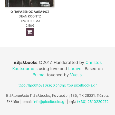
Ο ΠΑΡΑΞΕΝΟΣ ΑΔΕΛΦΟΣ
DEAN KOONTZ
ΠΡΩΤΟ ΘΕΜΑ
2.50€
πίξελbooks
©2017. Handcrafted by
Christos
Koutsouradis
using love and
Laravel
. Based on
Bulma
, touched by
Vue.js
.
Όροι/προϋποθέσεις Χρήσης του pixelbooks.gr
Βιβλιοπωλείο Πίξελbooks, Κανακάρη 185, ΤΚ 26221, Πάτρα,
Ελλάδα | email:
info@pixelbooks.gr
| τηλ:
(+30) 2610220272