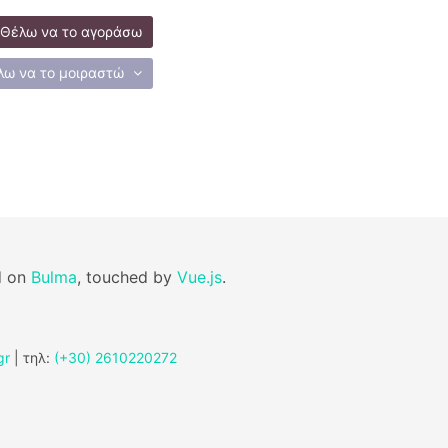
Θέλω να το αγοράσω
λω να το μοιραστώ
d on
Bulma
, touched by
Vue.js
.
gr
| τηλ:
(+30) 2610220272