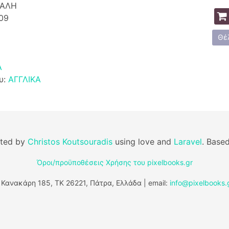
ΚΑΛΗ
09
Θέ
Α
υ:
ΑΓΓΛΙΚΑ
fted by
Christos Koutsouradis
using love and
Laravel
. Base
Όροι/προϋποθέσεις Χρήσης του pixelbooks.gr
 Κανακάρη 185, ΤΚ 26221, Πάτρα, Ελλάδα | email:
info@pixelbooks.