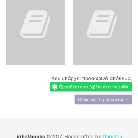
Δεν υπάρχει προσωρινά απόθεμα.
Προσθέστε το βιβλίο στην wishlist
Θέλω να το μοιραστώ
πίξελbooks
©2017. Handcrafted by
Christos