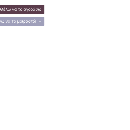
Θέλω να το αγοράσω
λω να το μοιραστώ