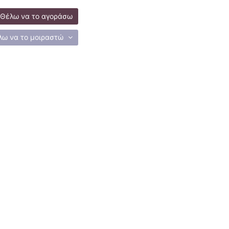
Θέλω να το αγοράσω
λω να το μοιραστώ