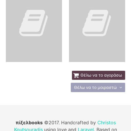
Θέλω να το αγοράσω
Θέλω να το μοιραστώ
πίξελbooks
©2017. Handcrafted by
Christos
Koutsouradis
using love and
Laravel
. Based on