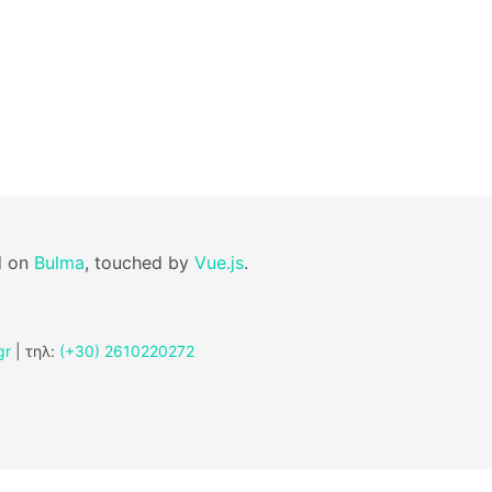
d on
Bulma
, touched by
Vue.js
.
gr
| τηλ:
(+30) 2610220272