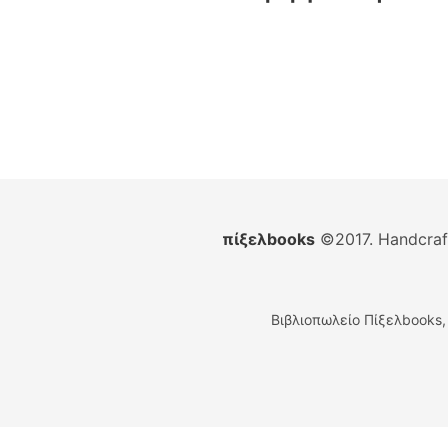
πίξελbooks
©2017. Handcra
Βιβλιοπωλείο Πίξελbooks,